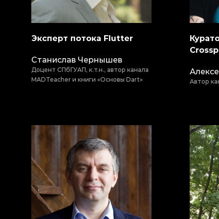
Эксперт потока Flutter
Курато
Crossp
Станислав Чернышев
Доцент СПбГУАП, к.т.н., автор канала
Алексе
MADTeacher и книги «Основы Dart»
Автор ка