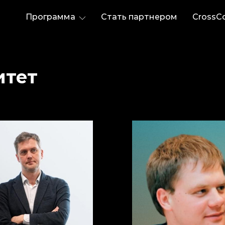
Программа
Стать партнером
CrossC
итет