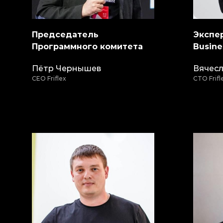
Председатель
Экспе
Программного комитета
Busin
Пётр Чернышев
Вячесл
CEO Friflex
CTO Frifl