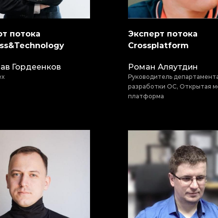
рт потока
Эксперт потока
ess&Technology
Crossplatform
ав Гордеенков
Роман Аляутдин
ex
Руководитель департамент
разработки ОС, Открытая м
платформа