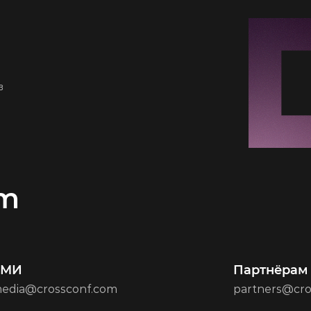
в
om
СМИ
Партнёрам
edia@crossconf.com
partners@cro